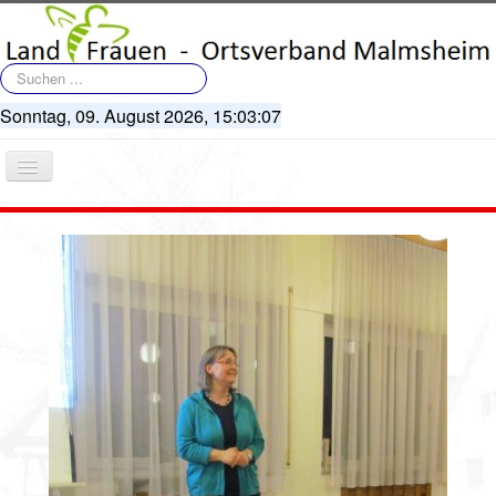
Suchen
...
Sonntag, 09. August 2026,
15:03:07
Navigation
an/aus
Startseite
Terminkalender
Artikel
Bildergalerie
Videos
Vorstand
Geschichte