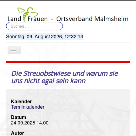
Suchen
...
Sonntag, 09. August 2026,
12:32:13
Navigation
an/aus
Die Streuobstwiese und warum sie
uns nicht egal sein kann
Startseite
Kalender
Terminkalender
Terminkalender
Datum
Artikel
24.09.2025
14:00
Bildergalerie
Autor