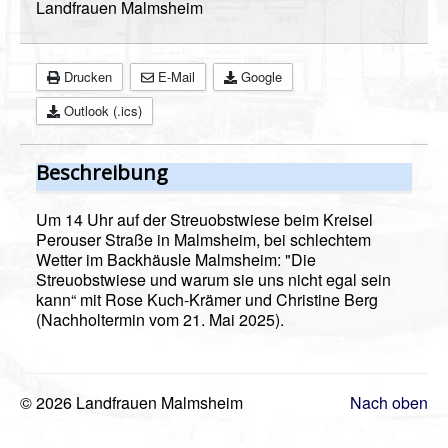
Landfrauen Malmsheim
Videos
Vorstand
Drucken
E-Mail
Google
Geschichte
Outlook (.ics)
Gästebuch
Mitgliederanmeldung
Beschreibung
Kontakt
Um 14 Uhr auf der Streuobstwiese beim Kreisel
Impressum
Perouser Straße in Malmsheim, bei schlechtem
Wetter im Backhäusle Malmsheim: "Die
Streuobstwiese und warum sie uns nicht egal sein
kann“ mit Rose Kuch-Krämer und Christine Berg
(Nachholtermin vom 21. Mai 2025).
© 2026 Landfrauen Malmsheim
Nach oben