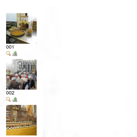
Videos
Vorstand
Geschichte
Gästebuch
001
Mitgliederanmeldung
Kontakt
Impressum
002