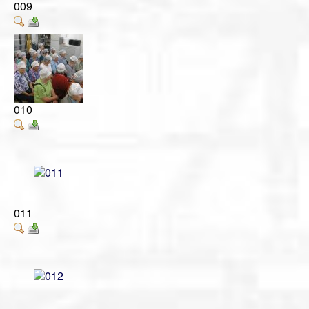
009
010
011