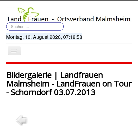
Suchen
...
Montag, 10. August 2026,
07:18:58
Navigation
an/aus
Bildergalerie | Landfrauen
Malmsheim - LandFrauen on Tour
- Schorndorf 03.07.2013
Startseite
Terminkalender
Artikel
Bildergalerie