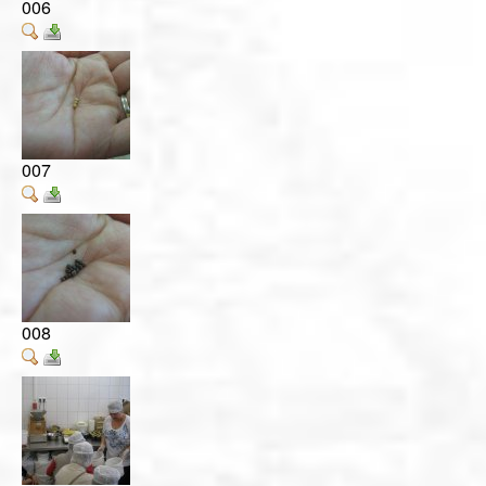
006
007
008