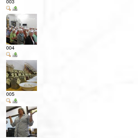
003
004
005