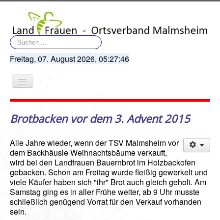
Suchen
...
Freitag, 07. August 2026,
05:27:46
Navigation
an/aus
Brotbacken vor dem 3. Advent 2015
Alle Jahre wieder, wenn der TSV Malmsheim vor
dem Backhäusle Weihnachtsbäume verkauft,
Startseite
wird bei den Landfrauen Bauernbrot im Holzbackofen
gebacken. Schon am Freitag wurde fleißig gewerkelt und
Terminkalender
viele Käufer haben sich "ihr" Brot auch gleich geholt. Am
Artikel
Samstag ging es in aller Frühe weiter, ab 9 Uhr musste
schließlich genügend Vorrat für den Verkauf vorhanden
Bildergalerie
sein.