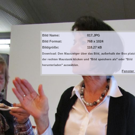
Bild Name:
017.JPG
Bild Format:
768 x 1024
Bildgröße:
118.27 kB
Download: Den Mauszeiger über das Bild, außerhalb der Box platzi
der rechten Maustaste klicken und "Bild speichern als" oder "Bild
herunterladen" auswählen.
Fenster