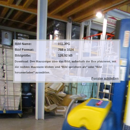
Bild Name:
011.JPG
Bild Format:
768 x 1024
Bildgröße:
126.92 kB
Download: Den Mauszeiger über das Bild, außerhalb der Box platzieren, mit
der rechten Maustaste klicken und "Bild speichern als" oder "Bild
herunterladen" auswählen.
Fenster schließen