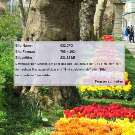
Bild Name:
032.JPG
Bild Format:
768 x 1024
Bildgröße:
231.62 kB
Download: Den Mauszeiger über das Bild, außerhalb der Box platzieren, mit
der rechten Maustaste klicken und "Bild speichern als" oder "Bild
herunterladen" auswählen.
Fenster schließen