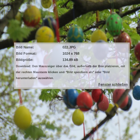
Bild Name:
022.JPG
Bild Format:
1024 x 768
Bildgröße:
134.89 kB
Download: Den Mauszeiger über das Bild, außerhalb der Box platzieren, mit
der rechten Maustaste klicken und "Bild speichern als" oder "Bild
herunterladen" auswählen.
Fenster schließen