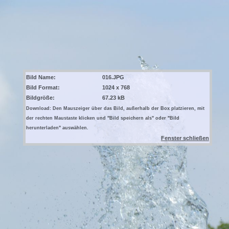
Bild Name:
016.JPG
Bild Format:
1024 x 768
Bildgröße:
67.23 kB
Download: Den Mauszeiger über das Bild, außerhalb der Box platzieren, mit
der rechten Maustaste klicken und "Bild speichern als" oder "Bild
herunterladen" auswählen.
Fenster schließen