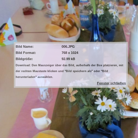
Bild Name:
006.JPG
Bild Format:
768 x 1024
Bildgröße:
92.99 kB
Download: Den Mauszeiger über das Bild, außerhalb der Box platzieren, mit
der rechten Maustaste klicken und "Bild speichern als" oder "Bild
herunterladen" auswählen.
Fenster schließen