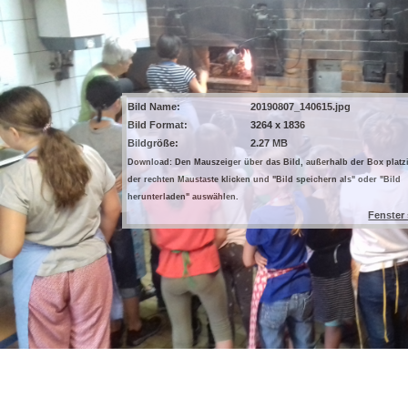
Bild Name:
20190807_140615.jpg
Bild Format:
3264 x 1836
Bildgröße:
2.27 MB
Download: Den Mauszeiger über das Bild, außerhalb der Box platzi
der rechten Maustaste klicken und "Bild speichern als" oder "Bild
herunterladen" auswählen.
Fenster