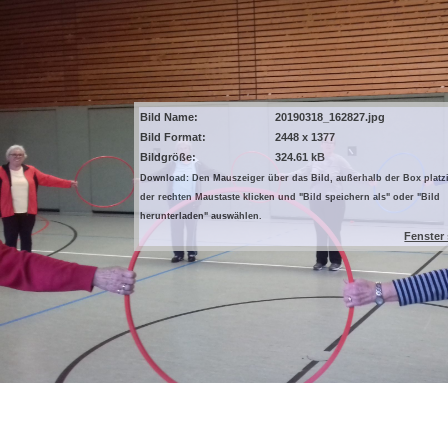
Bild Name:
20190318_162827.jpg
Bild Format:
2448 x 1377
Bildgröße:
324.61 kB
Download: Den Mauszeiger über das Bild, außerhalb der Box platzi
der rechten Maustaste klicken und "Bild speichern als" oder "Bild
herunterladen" auswählen.
Fenster