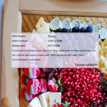
Bild Name:
20.jpg
Bild Format:
1200 x 1599
Bildgröße:
247.25 kB
Download: Den Mauszeiger über das Bild, außerhalb der Box platzieren, mit
der rechten Maustaste klicken und "Bild speichern als" oder "Bild
herunterladen" auswählen.
Fenster schließen